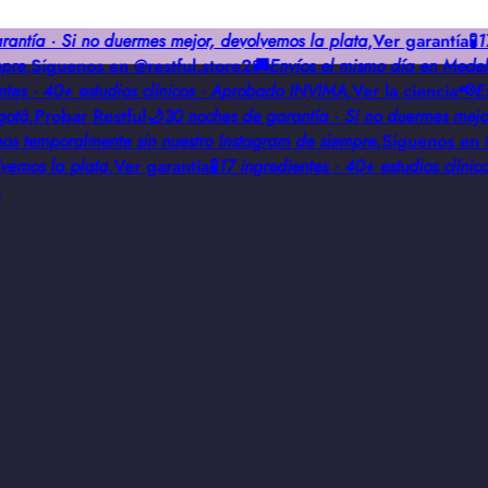
ntía · Si no duermes mejor, devolvemos la plata
,
Ver garantía
🧪
17 
re
,
Síguenos en @restful.store2
🚚
Envíos el mismo día en Medellí
tes · 40+ estudios clínicos · Aprobado INVIMA
,
Ver la ciencia
📢
Est
otá
,
Probar Restful
🌙
30 noches de garantía · Si no duermes mejor,
 temporalmente sin nuestro Instagram de siempre
,
Síguenos en @r
emos la plata
,
Ver garantía
🧪
17 ingredientes · 40+ estudios clínic