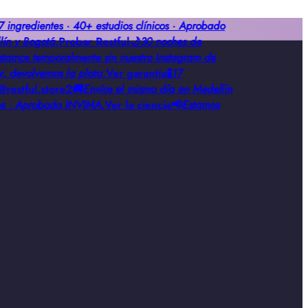
ingredientes · 40+ estudios clínicos · Aprobado
n y Bogotá
,
Probar Restful
🌙
30 noches de
amos temporalmente sin nuestro Instagram de
 devolvemos la plata
,
Ver garantía
🧪
17
estful.store2
🚚
Envíos el mismo día en Medellín
os · Aprobado INVIMA
,
Ver la ciencia
📢
Estamos