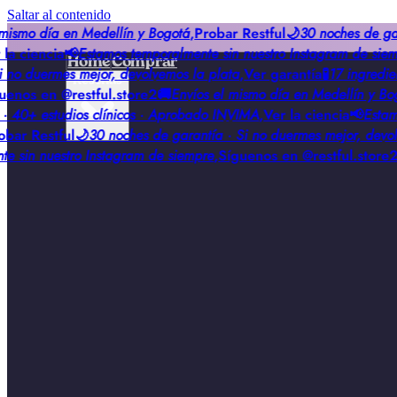
Saltar al contenido
ismo día en Medellín y Bogotá
,
Probar Restful
🌙
30 noches de gara
a ciencia
📢
Estamos temporalmente sin nuestro Instagram de siemp
Home
Comprar
 no duermes mejor, devolvemos la plata
,
Ver garantía
🧪
17 ingredien
Reseñas
nos en @restful.store2
🚚
Envíos el mismo día en Medellín y Bog
· 40+ estudios clínicos · Aprobado INVIMA
,
Ver la ciencia
📢
Estamos
ar Restful
🌙
30 noches de garantía · Si no duermes mejor, devolv
 sin nuestro Instagram de siempre
,
Síguenos en @restful.store2