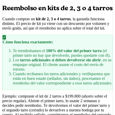
Reembolso en kits de 2, 3 o 4 tarros
Cuando compras un
kit de 2, 3 o 4 tarros
, la garantía funciona
distinto. El precio de kit ya viene con un descuento por volumen y
envío gratis, así que el reembolso no aplica sobre el total del kit.
✓
Cómo funciona exactamente:
Te reembolsamos el
100% del valor del primer tarro
(el
primer tarro no hay que devolverlo, puedes quedarte con él).
Los
tarros adicionales sí deben devolverse sin abrir
, en su
empaque original. El cliente asume el costo del envío de
retorno.
Cuando recibamos los tarros adicionales y verifiquemos que
están en buen estado (sellados, sin daños), procesamos el
reembolso del valor correspondiente a esos tarros adicionales.
Ejemplo: compraste el kit de 2 tarros a $199.800 (ahorro sobre el
precio regular). Abriste el primer tarro, lo usaste 2 semanas y
decides pedir reembolso. Te devolvemos el valor del primer tarro y
el segundo tarro (cerrado) lo devuelves a nuestra bodega por tu
cuenta. Al recibirlo sellado, completamos el reembolso del segundo.