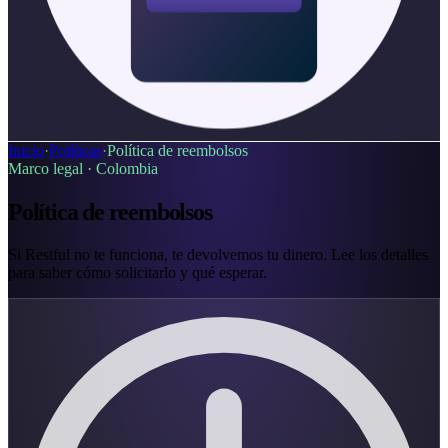
Inicio
·
Políticas
·
Política de reembolsos
Marco legal ·
Colombia
Política de reembolsos
Si Restful no te funciona, te devolvemos tu dinero. Lee los detalles
para saber cómo solicitarlo y qué esperar.