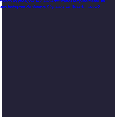
obado INVIMA
,
Ver la ciencia
📢
Estamos temporalmente sin
stro Instagram de siempre
,
Síguenos en @restful.store2