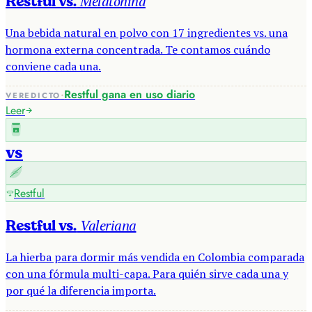
Melatonina
Restful vs.
Una bebida natural en polvo con 17 ingredientes vs. una
hormona externa concentrada. Te contamos cuándo
conviene cada una.
·
Restful gana en uso diario
VEREDICTO
Leer
R
vs
Restful
Valeriana
Restful vs.
La hierba para dormir más vendida en Colombia comparada
con una fórmula multi-capa. Para quién sirve cada una y
por qué la diferencia importa.