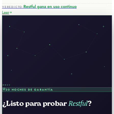
·
Restful gana en uso continuo
VEREDICTO
Leer
+
+
+
+
30 NOCHES DE GARANTÍA
Restful
¿Listo para probar
?