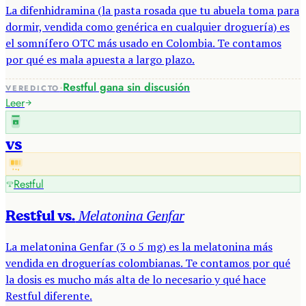
La difenhidramina (la pasta rosada que tu abuela toma para
dormir, vendida como genérica en cualquier droguería) es
el somnífero OTC más usado en Colombia. Te contamos
por qué es mala apuesta a largo plazo.
·
Restful gana sin discusión
VEREDICTO
Leer
R
vs
3 mg
Restful
Melatonina Genfar
Restful vs.
La melatonina Genfar (3 o 5 mg) es la melatonina más
vendida en droguerías colombianas. Te contamos por qué
la dosis es mucho más alta de lo necesario y qué hace
Restful diferente.