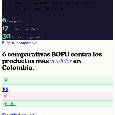
tolerancia, precio por noche y cuándo conviene la
alternativa por encima de Restful.
6
Comparativas
17
Ingredientes Restful
30
Noches de garantía
Elige tu comparativa
6
comparativas BOFU contra los
vendidos
productos más
en
Colombia.
R
vs
Restful