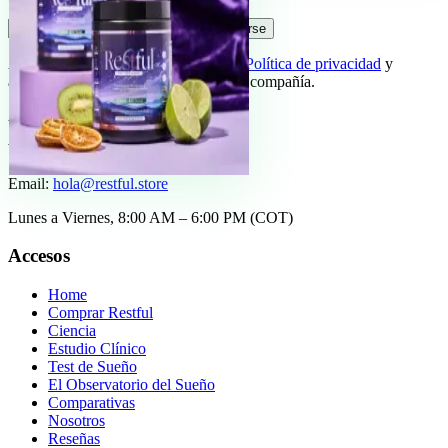
Suscribirse
Al registrarte estas aceptando nuestra
Política de privacidad
y
aceptas recibir información de nuestra compañía.
Atención al cliente
WhatsApp / Tel:
+57 314 7018895
Email:
hola@restful.store
Lunes a Viernes, 8:00 AM – 6:00 PM (COT)
Accesos
Home
Comprar Restful
Ciencia
Estudio Clínico
Test de Sueño
El Observatorio del Sueño
Comparativas
Nosotros
Reseñas