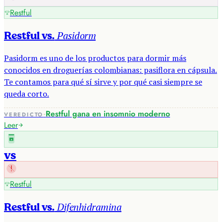
Restful
Pasidorm
Restful vs.
Pasidorm es uno de los productos para dormir más
conocidos en droguerías colombianas: pasiflora en cápsula.
Te contamos para qué sí sirve y por qué casi siempre se
queda corto.
·
Restful gana en insomnio moderno
VEREDICTO
Leer
R
vs
Restful
Difenhidramina
Restful vs.