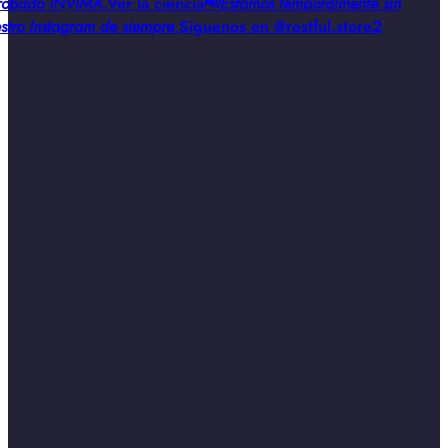
obado INVIMA
,
Ver la ciencia
📢
Estamos temporalmente sin
stro Instagram de siempre
,
Síguenos en @restful.store2