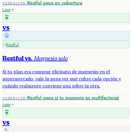
·
Restful gana en cobertura
VEREDICTO
Leer
R
vs
Mg
Restful
Magnesio solo
Restful vs.
Si tu plan era comprar glicinato de magnesio en el
supermercado, vale la pena ver qué cubre cada opción y
cuándo realmente conviene una sobre la otra.
·
Restful gana si tu insomnio es multifactorial
VEREDICTO
Leer
R
vs