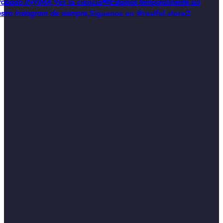
obado INVIMA
,
Ver la ciencia
📢
Estamos temporalmente sin
stro Instagram de siempre
,
Síguenos en @restful.store2