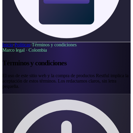
Inicio
·
Políticas
·
Términos y condiciones
Marco legal ·
Colombia
Términos y condiciones
El uso de este sitio web y la compra de productos Restful implica la
aceptación de estos términos. Los redactamos claros, sin letra
pequeña.