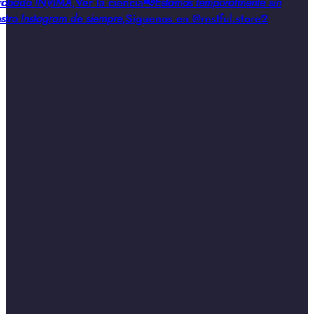
obado INVIMA
,
Ver la ciencia
📢
Estamos temporalmente sin
stro Instagram de siempre
,
Síguenos en @restful.store2