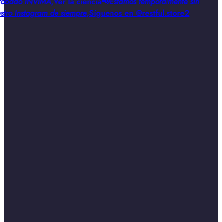
obado INVIMA
,
Ver la ciencia
📢
Estamos temporalmente sin
stro Instagram de siempre
,
Síguenos en @restful.store2