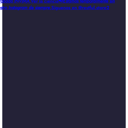
obado INVIMA
,
Ver la ciencia
📢
Estamos temporalmente sin
stro Instagram de siempre
,
Síguenos en @restful.store2