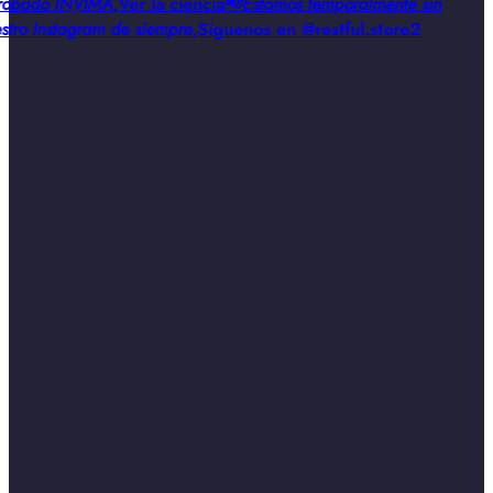
obado INVIMA
,
Ver la ciencia
📢
Estamos temporalmente sin
stro Instagram de siempre
,
Síguenos en @restful.store2