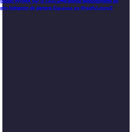
obado INVIMA
,
Ver la ciencia
📢
Estamos temporalmente sin
stro Instagram de siempre
,
Síguenos en @restful.store2