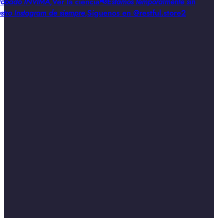
obado INVIMA
,
Ver la ciencia
📢
Estamos temporalmente sin
stro Instagram de siempre
,
Síguenos en @restful.store2