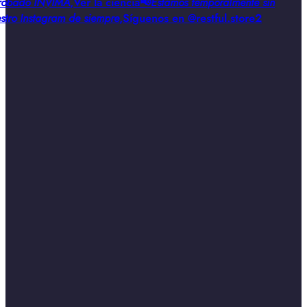
obado INVIMA
,
Ver la ciencia
📢
Estamos temporalmente sin
stro Instagram de siempre
,
Síguenos en @restful.store2